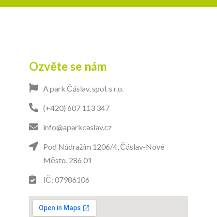
Ozvěte se nám
A park Čáslav, spol. s r.o.
(+420) 607 113 347
info@aparkcaslav.cz
Pod Nádražím 1206/4, Čáslav-Nové
Město, 286 01
IČ: 07986106