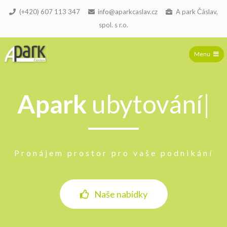
(+420) 607 113 347
info@aparkcaslav.cz
A park Čáslav,
spol. s r.o.
A Park s.r.o.
Menu
Apark
ubytování
|
Pronájem prostor pro vaše podnikání
Naše nabídky